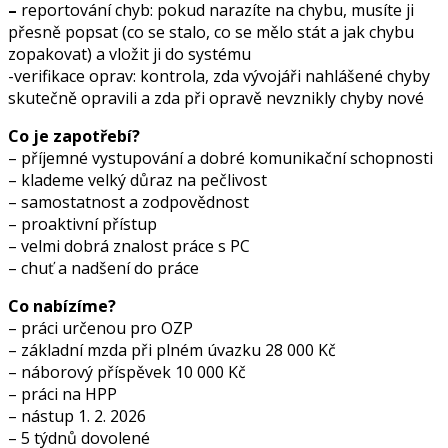
–
reportování chyb: pokud narazíte na chybu, musíte ji
přesně popsat (co se stalo, co se mělo stát a jak chybu
zopakovat) a vložit ji do systému
-verifikace oprav: kontrola, zda vývojáři nahlášené chyby
skutečně opravili a zda při opravě nevznikly chyby nové
Co je zapotřebí?
– příjemné vystupování a dobré komunikační schopnosti
– klademe velký důraz na pečlivost
– samostatnost a zodpovědnost
– proaktivní přístup
– velmi dobrá znalost práce s PC
– chuť a nadšení do práce
Co nabízíme?
– práci určenou pro OZP
– základní mzda při plném úvazku 28 000 Kč
– náborový příspěvek 10 000 Kč
– práci na HPP
– nástup 1. 2. 2026
– 5 týdnů dovolené