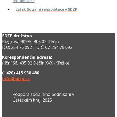
rehabilitace
Leták Sociální rehabilitace v SDZP
SDZP družstvo
Riegrova 909/5, 405 02 Děčín
IČO: 254 76 092 | DIČ: CZ 254 76 092
Korespondenční adresa:
Říční 66, 405 02 Děčín XXXI-Křešice
(+420) 415 930 480
info@sdzp.cz
Podpora sociálního podnikání v
Ústeckém kraji 2025