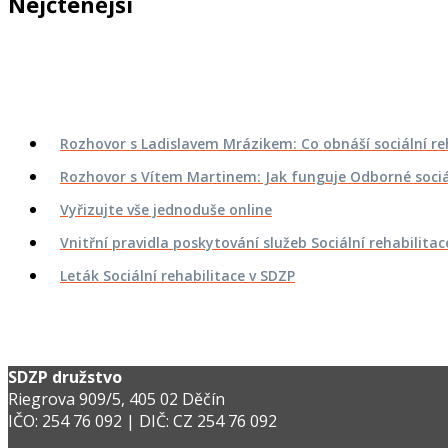
Nejčtenější
Nejnovější
Rozhovor s Ladislavem Mrázikem: Co obnáší sociální re
Rozhovor s Vítem Martinem: Jak funguje Odborné sociá
Vyřizujte vše jednoduše online
Vnitřní pravidla poskytování služeb Sociální rehabilitac
Leták Sociální rehabilitace v SDZP
SDZP družstvo
Riegrova 909/5, 405 02 Děčín
IČO: 254 76 092 | DIČ: CZ 254 76 092