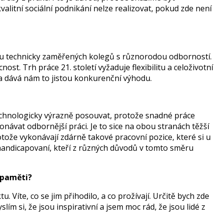
alitní sociální podnikání nelze realizovat, pokud zde není
u technicky zaměřených kolegů s různorodou odborností.
t. Trh práce 21. století vyžaduje flexibilitu a celoživotní
ý a dává nám to jistou konkurenční výhodu.
technologicky výrazně posouvat, protože snadné práce
návat odbornější práci. Je to sice na obou stranách těžší
ože vykonávají zdárně takové pracovní pozice, které si u
 handicapovaní, kteří z různých důvodů v tomto směru
 paměti?
Víte, co se jim přihodilo, a co prožívají. Určitě bych zde
 si, že jsou inspirativní a jsem moc rád, že jsou lidé z