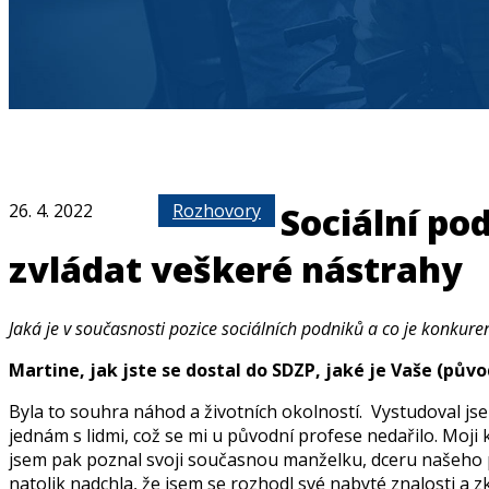
26. 4. 2022
Rozhovory
Sociální po
zvládat veškeré nástrahy
Jaká je v současnosti pozice sociálních podniků a co je konkur
Martine, jak jste se dostal do SDZP, jaké je Vaše (pův
Byla to souhra náhod a životních okolností. Vystudoval js
jednám s lidmi, což se mi u původní profese nedařilo. Moji
jsem pak poznal svoji současnou manželku, dceru našeho př
natolik nadchla, že jsem se rozhodl své nabyté znalosti a z