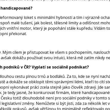
e handicapované?
formovaný loket s minimální hybností a tím i výrazně ochab
poň malé tušení, jak bolest, tělesné limity a odlišnost moho
h vnitřní motor, který je popohání stále kupředu. Vídám to m
hopni překonat.
ny. Mým cílem je přistupovat ke všem s pochopením, naslouc
avšak dokážu používat svou intuici, která mě zatím nikdy n
ch podniků v ČR? Vyplatí se sociálně podnikat?
 dlouhou cestu plnou trnů a bodláků. Za to, kde se nyní nac
 a dokáže se obklopit těmi správnými lidmi, kteří to cítí stej
opni vykonávat práci zcela stejně jako člověk zdravý. Jde sa
 Je tedy jasné, že konkurovat firmám, které handicapované 
 Česku totiž dlouhodobě není pro sociální podniky v tomto sm
egislativní změny. Nemůžete si být jisti, zda za několik le
několik pokusů, avšak většinou to minimálně reflektovalo pot