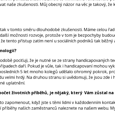
t naše zkušenosti. Můj obecný názor na věc je takový, že kv
 tak v tomto směru dlouhodobé zkušenosti. Máme celou řad
alší možnosti rozvoje, protože v tom je bezpochyby budoucnos
 že tento přístup zatím není u sociálních podniků tak běžn
nologií?
hodobě pociťuji, že je nutné se ze strany handicapovaných 
řípadech daří. Pokud je vůle, tak i handicapovaní mohou vyko
posledních 5 let mnoho kolegů udělalo ohromný pokrok, prot
du velmi hrdý. Na druhou stranu si uvědomuji, že jsou zde i
dné uplatnění.
počet životních příběhů, je nějaký, který Vám zůstal na
 zapomenout, když jste s těmi lidmi v každodenním kontaktu. 
í příběhy našich zaměstnanců naleznete na našem webu. Myslím