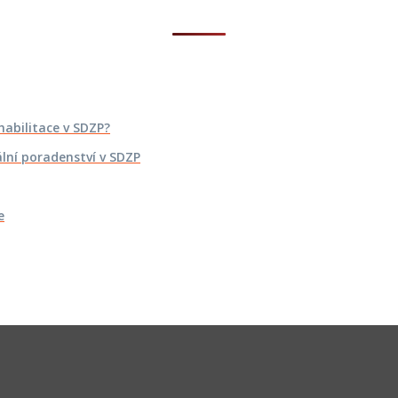
habilitace v SDZP?
lní poradenství v SDZP
e