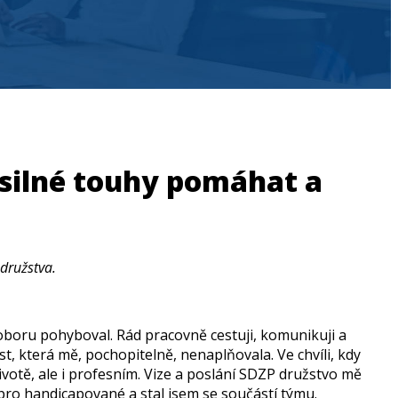
z silné touhy pomáhat a
družstva.
 oboru pohyboval. Rád pracovně cestuji, komunikuji a
, která mě, pochopitelně, nenaplňovala. Ve chvíli, kdy
votě, ale i profesním. Vize a poslání SDZP družstvo mě
í pro handicapované a stal jsem se součástí týmu.