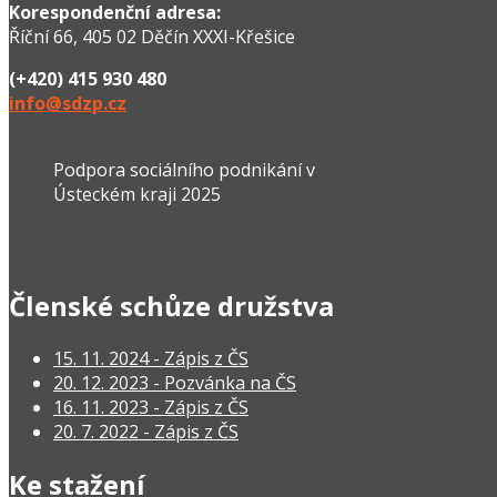
Korespondenční adresa:
Říční 66, 405 02 Děčín XXXI-Křešice
(+420) 415 930 480
info@sdzp.cz
Podpora sociálního podnikání v
Ústeckém kraji 2025
Členské schůze družstva
15. 11. 2024 - Zápis z ČS
20. 12. 2023 - Pozvánka na ČS
16. 11. 2023 - Zápis z ČS
20. 7. 2022 - Zápis z ČS
Ke stažení