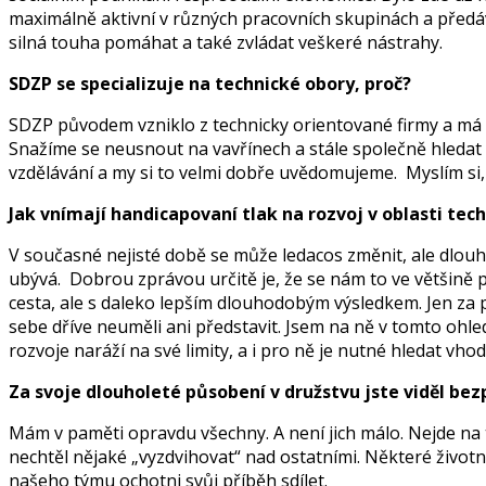
maximálně aktivní v různých pracovních skupinách a předáva
silná touha pomáhat a také zvládat veškeré nástrahy.
SDZP se specializuje na technické obory, proč?
SDZP původem vzniklo z technicky orientované firmy a má
Snažíme se neusnout na vavřínech a stále společně hledat d
vzdělávání a my si to velmi dobře uvědomujeme. Myslím si,
Jak vnímají handicapovaní tlak na rozvoj v oblasti tech
V současné nejisté době se může ledacos změnit, ale dlou
ubývá. Dobrou zprávou určitě je, že se nám to ve většině p
cesta, ale s daleko lepším dlouhodobým výsledkem. Jen za 
sebe dříve neuměli ani představit. Jsem na ně v tomto ohle
rozvoje naráží na své limity, a i pro ně je nutné hledat vho
Za svoje dlouholeté působení v družstvu jste viděl bez
Mám v paměti opravdu všechny. A není jich málo. Nejde na to
nechtěl nějaké „vyzdvihovat“ nad ostatními. Některé životn
našeho týmu ochotni svůj příběh sdílet.