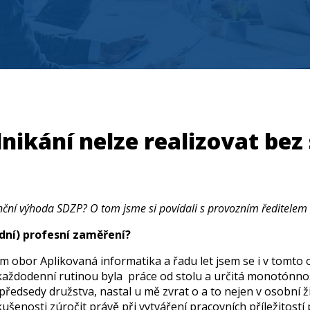
dnikání nelze realizovat be
enční výhoda SDZP? O tom jsme si povídali s provozním ředitelem 
odní) profesní zaměření?
em obor Aplikovaná informatika a řadu let jsem se i v tomto
 každodenní rutinou byla práce od stolu a určitá monotónnost
edsedy družstva, nastal u mě zvrat o a to nejen v osobní ži
kušenosti zúročit právě při vytváření pracovních příležitost