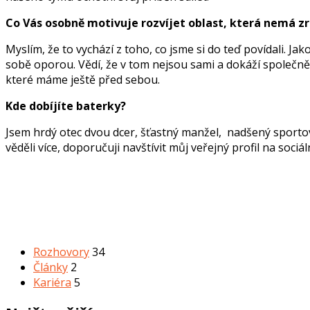
Co Vás osobně motivuje rozvíjet oblast, která nemá zr
Myslím, že to vychází z toho, co jsme si do teď povídali. Jak
sobě oporou. Vědí, že v tom nejsou sami a dokáží společně 
které máme ještě před sebou.
Kde dobíjíte baterky?
Jsem hrdý otec dvou dcer, šťastný manžel, nadšený sportove
věděli více, doporučuji navštívit můj veřejný profil na sociáln
Rubriky
Rozhovory
34
Články
2
Kariéra
5