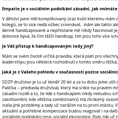
Empatie je v sociálním podnikání zásadní, jak vnímát
V dětství jsem měl komplikovaný úraz kvůli kterému mám de
kolegů, se to sice nedá vůbec srovnávat, mám ale takto ales
denně handicapované a nepřestane mě nikdy fascinovat jejic
dokonce bývá, že čím těžší handicap, tím jsou toho více sc
Je Váš přístup k handicapovaným tedy jiný?
Mám ve svém životě určitá pravidla, která platí pro všech
leadershipu jsou některá rozhodnutí v tomto směru těžká, 
Jaká je z Vašeho pohledu v současnosti pozice sociální
SDZP družstvo je tu už téměř 20 let a za tu dobu jsme ušli
Palička – předseda družstva), který má srdce na pravém místě
zásadní rozdíl a to, že lidé s handicapem nikdy nebudou sch
zasmluvnění, kde většina zaměstnanců má zkrácený úvazek.
zcela jiné problémy a tady už narážím na tu první otázku. V
aktuální a potřebné kompenzace budou reagovat i na další l
sociálním podnikání resp. sociální ekonomice. Bylo zde už 